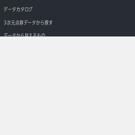
データカタログ
3次元点群データから探す
データから見えるもの
お知らせ
データ活用アプリケーション
APIについて
アカウントについて
API利用申請
利用規約
プライバシーポリシー
ログイン
Q&A