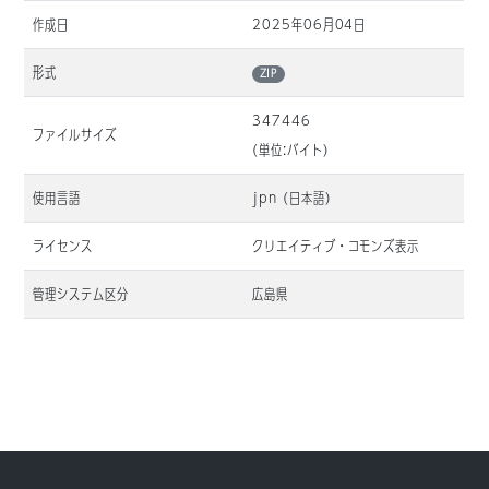
作成日
2025年06月04日
形式
ZIP
347446
ファイルサイズ
(単位:バイト)
使用言語
jpn (日本語)
ライセンス
クリエイティブ・コモンズ表示
管理システム区分
広島県