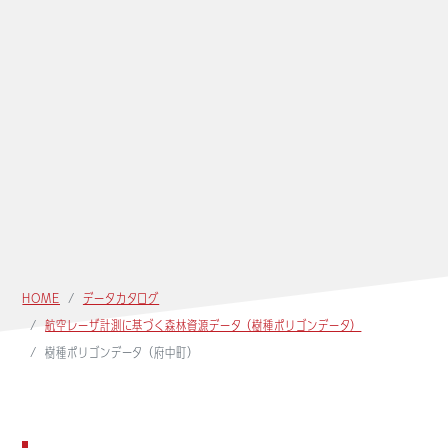
HOME
データカタログ
航空レーザ計測に基づく森林資源データ（樹種ポリゴンデータ）
樹種ポリゴンデータ（府中町）